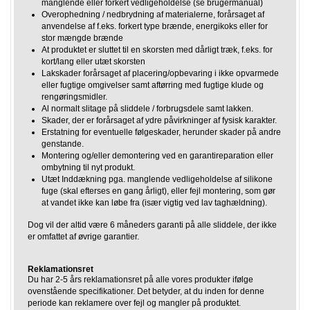
manglende eller forkert vedligeholdelse (se brugermanual)
Overophedning / nedbrydning af materialerne, forårsaget af
anvendelse af f.eks. forkert type brænde, energikoks eller for
stor mængde brænde
At produktet er sluttet til en skorsten med dårligt træk, f.eks. for
kort/lang eller utæt skorsten
Lakskader forårsaget af placering/opbevaring i ikke opvarmede
eller fugtige omgivelser samt aftørring med fugtige klude og
rengøringsmidler.
Al normalt slitage på sliddele / forbrugsdele samt lakken.
Skader, der er forårsaget af ydre påvirkninger af fysisk karakter.
Erstatning for eventuelle følgeskader, herunder skader på andre
genstande.
Montering og/eller demontering ved en garantireparation eller
ombytning til nyt produkt.
Utæt Inddækning pga. manglende vedligeholdelse af silikone
fuge (skal efterses en gang årligt), eller fejl montering, som gør
at vandet ikke kan løbe fra (især vigtig ved lav taghældning).
Dog vil der altid være 6 måneders garanti på alle sliddele, der ikke
er omfattet af øvrige garantier.
Reklamationsret
Du har 2-5 års reklamationsret på alle vores produkter ifølge
ovenstående specifikationer. Det betyder, at du inden for denne
periode kan reklamere over fejl og mangler på produktet.