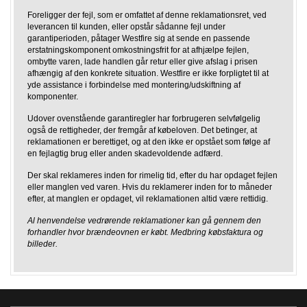
Foreligger der fejl, som er omfattet af denne reklamationsret, ved
leverancen til kunden, eller opstår sådanne fejl under
garantiperioden, påtager Westfire sig at sende en passende
erstatningskomponent omkostningsfrit for at afhjælpe fejlen,
ombytte varen, lade handlen går retur eller give afslag i prisen
afhængig af den konkrete situation. Westfire er ikke forpligtet til at
yde assistance i forbindelse med montering/udskiftning af
komponenter.
Udover ovenstående garantiregler har forbrugeren selvfølgelig
også de rettigheder, der fremgår af købeloven. Det betinger, at
reklamationen er berettiget, og at den ikke er opstået som følge af
en fejlagtig brug eller anden skadevoldende adfærd.
Der skal reklameres inden for rimelig tid, efter du har opdaget fejlen
eller manglen ved varen. Hvis du reklamerer inden for to måneder
efter, at manglen er opdaget, vil reklamationen altid være rettidig.
Al henvendelse vedrørende reklamationer kan gå gennem den
forhandler hvor brændeovnen er købt. Medbring købsfaktura og
billeder.