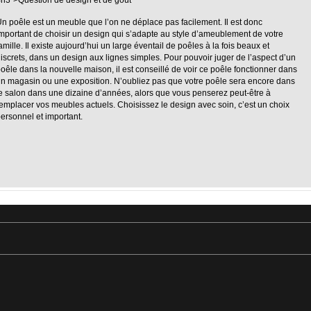
h3″>Question de design et de goût
n poêle est un meuble que l’on ne déplace pas facilement. Il est donc
mportant de choisir un design qui s’adapte au style d’ameublement de votre
amille. Il existe aujourd’hui un large éventail de poêles à la fois beaux et
iscrets, dans un design aux lignes simples. Pour pouvoir juger de l’aspect d’un
oêle dans la nouvelle maison, il est conseillé de voir ce poêle fonctionner dans
n magasin ou une exposition. N’oubliez pas que votre poêle sera encore dans
e salon dans une dizaine d’années, alors que vous penserez peut-être à
emplacer vos meubles actuels. Choisissez le design avec soin, c’est un choix
ersonnel et important.