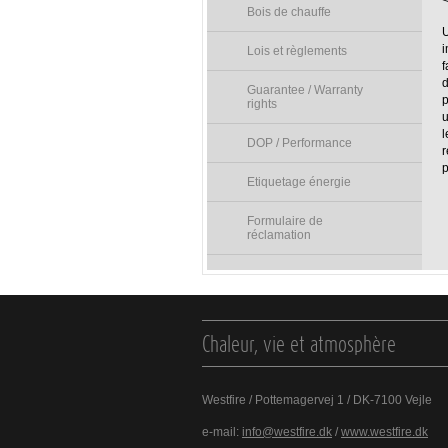
<
Bois de chauffe
U
i
Lois et règlements
f
d
Guarantee / Warranty
p
rights
u
l
DOP / Performance
r
p
Etiquetage énergie
Formulaire de
réclamation
Chaleur, vie et atmosphère
Westfire / Pottemagervej 1 / DK-7100 Vejle
e-mail:
info@westfire.dk
/
www.westfire.dk