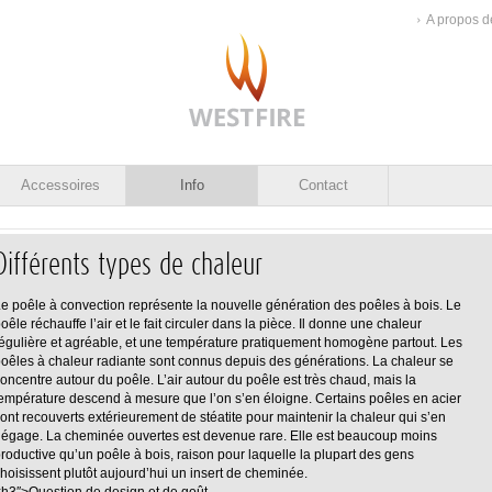
A propos d
Accessoires
Info
Contact
Différents types de chaleur
e poêle à convection représente la nouvelle génération des poêles à bois. Le
oêle réchauffe l’air et le fait circuler dans la pièce. Il donne une chaleur
égulière et agréable, et une température pratiquement homogène partout. Les
oêles à chaleur radiante sont connus depuis des générations. La chaleur se
oncentre autour du poêle. L’air autour du poêle est très chaud, mais la
empérature descend à mesure que l’on s’en éloigne. Certains poêles en acier
ont recouverts extérieurement de stéatite pour maintenir la chaleur qui s’en
égage. La cheminée ouvertes est devenue rare. Elle est beaucoup moins
roductive qu’un poêle à bois, raison pour laquelle la plupart des gens
hoisissent plutôt aujourd’hui un insert de cheminée.