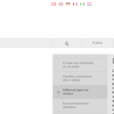
Poêles
Choisir une cheminée
ou un poêle
L
p
Planifiez correctment
r
dès le début
p
c
Différents types de
t
chaleur
s
d
Fonctionnement et
p
utilisation
c